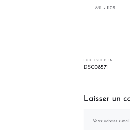
Full
831 × 1108
size
PUBLISHED IN
Navigation
DSC08571
de
l’article
Laisser un 
Votre adresse e-mail