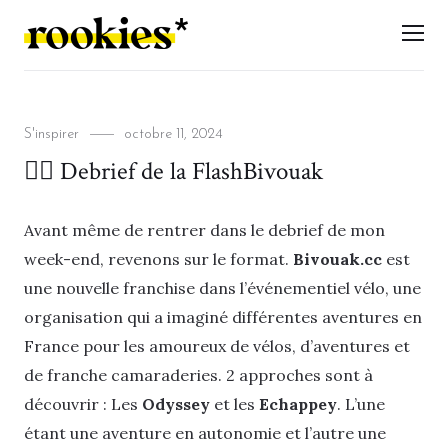
LES ROOKIES
Men
Categories
Posted
S'inspirer
octobre 11, 2024
on
🚴‍♂️ Debrief de la FlashBivouak
Avant même de rentrer dans le debrief de mon
week-end, revenons sur le format.
Bivouak.cc
est
une nouvelle franchise dans l’événementiel vélo, une
organisation qui a imaginé différentes aventures en
France pour les amoureux de vélos, d’aventures et
de franche camaraderies. 2 approches sont à
découvrir : Les
Odyssey
et les
Echappey
. L’une
étant une aventure en autonomie et l’autre une