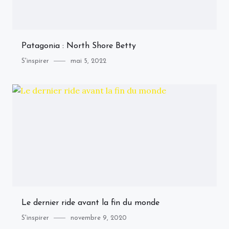
Patagonia : North Shore Betty
Category
Posted
S'inspirer
mai 5, 2022
on
Le dernier ride avant la fin du monde
Category
Posted
S'inspirer
novembre 9, 2020
on