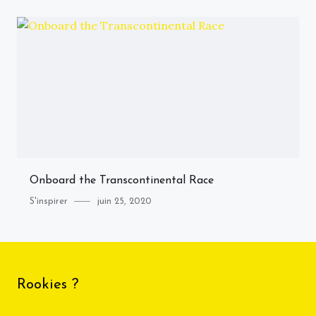
Onboard the Transcontinental Race
Category
Posted
S'inspirer
juin 25, 2020
on
Rookies ?