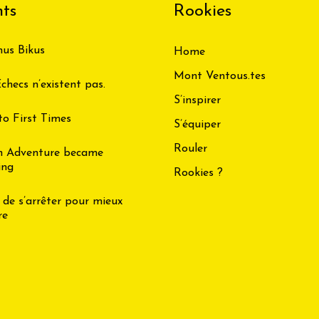
ts
Rookies
us Bikus
Home
Mont Ventous.tes
checs n’existent pas.
S’inspirer
to First Times
S’équiper
Rouler
n Adventure became
ing
Rookies ?
 de s’arrêter pour mieux
re