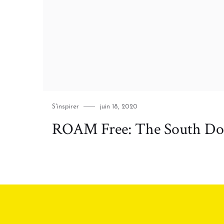
Category
Posted
S'inspirer
juin 18, 2020
on
ROAM Free: The South D