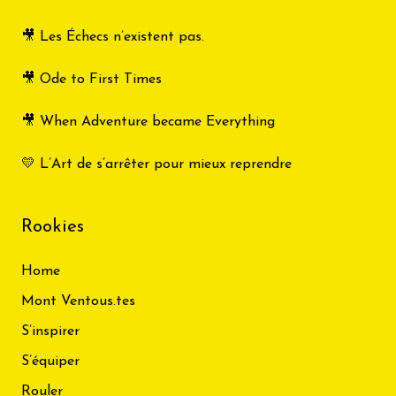
🎥 Les Échecs n’existent pas.
🎥 Ode to First Times
🎥 When Adventure became Everything
💛 L’Art de s’arrêter pour mieux reprendre
Rookies
Home
Mont Ventous.tes
S’inspirer
S’équiper
Rouler