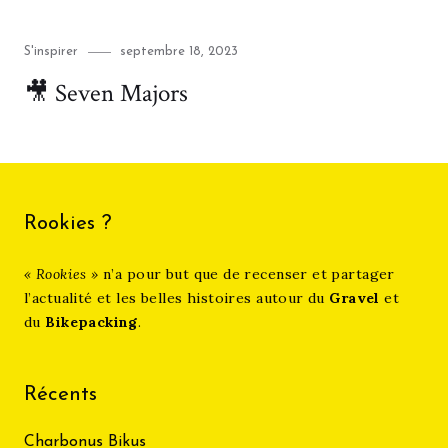
Category
Posted
S'inspirer
septembre 18, 2023
on
🎥 Seven Majors
Rookies ?
« Rookies »
n’a pour but que de recenser et partager
l’actualité et les belles histoires autour du
Gravel
et
du
Bikepacking
.
Récents
Charbonus Bikus