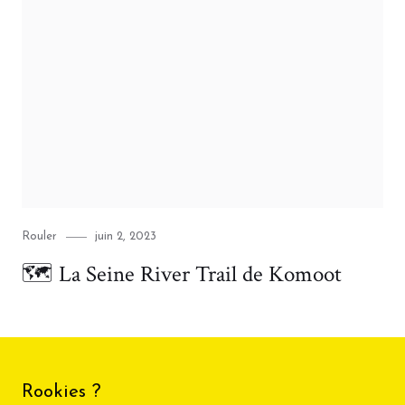
Category
Posted
Rouler
juin 2, 2023
on
🗺️ La Seine River Trail de Komoot
Rookies ?