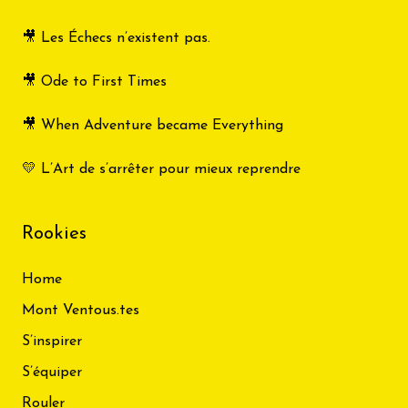
🎥 Les Échecs n’existent pas.
🎥 Ode to First Times
🎥 When Adventure became Everything
💛 L’Art de s’arrêter pour mieux reprendre
Rookies
Home
Mont Ventous.tes
S’inspirer
S’équiper
Rouler