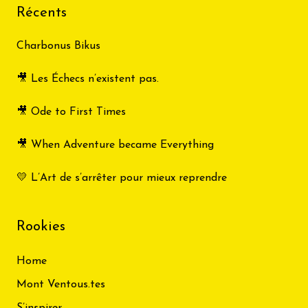
Récents
Charbonus Bikus
🎥 Les Échecs n’existent pas.
🎥 Ode to First Times
🎥 When Adventure became Everything
💛 L’Art de s’arrêter pour mieux reprendre
Rookies
Home
Mont Ventous.tes
S’inspirer