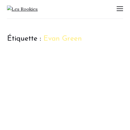
LES ROOKIES
Men
Étiquette :
Evan Green