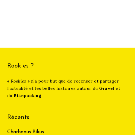
Category
Posted
S'inspirer
juillet 21, 2021
on
The C-Team (film)
Rookies ?
« Rookies »
n’a pour but que de recenser et partager
l’actualité et les belles histoires autour du
Gravel
et
du
Bikepacking
.
Récents
Charbonus Bikus