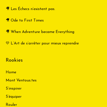
🎥 Les Échecs n’existent pas.
🎥 Ode to First Times
🎥 When Adventure became Everything
💛 L’Art de s’arrêter pour mieux reprendre
Rookies
Home
Mont Ventous.tes
S’inspirer
S’équiper
Rouler