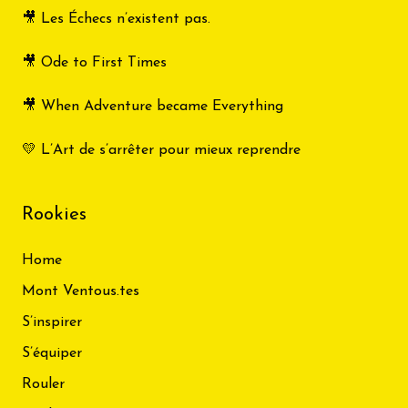
🎥 Les Échecs n’existent pas.
🎥 Ode to First Times
🎥 When Adventure became Everything
💛 L’Art de s’arrêter pour mieux reprendre
Rookies
Home
Mont Ventous.tes
S’inspirer
S’équiper
Rouler