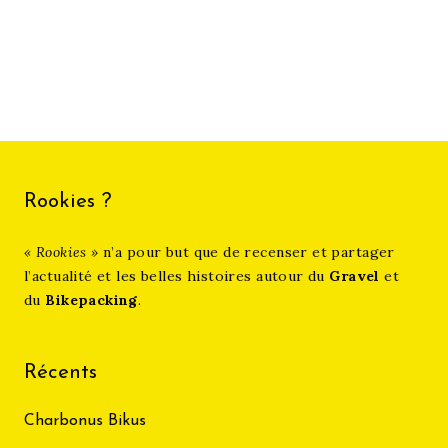
Category
Posted
S'inspirer
février 22, 2022
on
Objectif Dune 🚀
Rookies ?
« Rookies »
n’a pour but que de recenser et partager
l’actualité et les belles histoires autour du
Gravel
et
du
Bikepacking
.
Récents
Charbonus Bikus