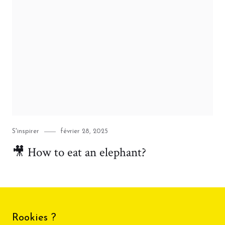
Category
Posted
S'inspirer
février 28, 2025
on
🎥 How to eat an elephant?
Rookies ?