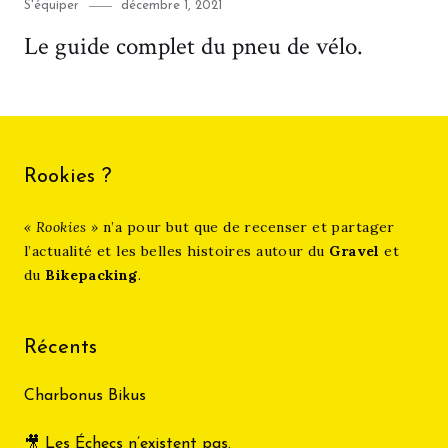
Category
Posted
S'équiper
décembre 1, 2021
on
Le guide complet du pneu de vélo.
Rookies ?
« Rookies »
n’a pour but que de recenser et partager
l’actualité et les belles histoires autour du
Gravel
et
du
Bikepacking
.
Récents
Charbonus Bikus
🎥 Les Échecs n’existent pas.