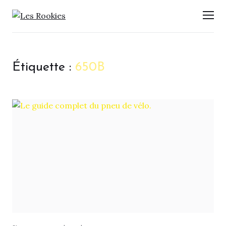
LES ROOKIES
Men
Étiquette :
650B